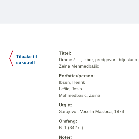
Tittel:
Tilbake til
Drame / ... ; izbor, predgovori, biljeska o
søketreff
Zeina Mehmedbašic
Forfatter/person:
Ibsen, Henrik
Lešic, Josip
Mehmedbašic, Zeina
Utgitt:
Sarajevo : Veselin Maslesa, 1978
Omfang:
B. 1 (342 s.)
Noter: