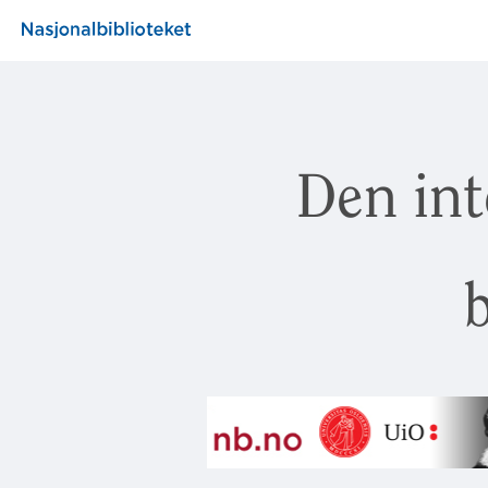
Den int
b