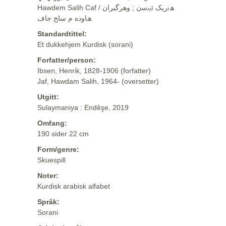
Hawdem Salih Caf / ھﻧرﯾﮏ ﺋﯾﺑﺳن ; وهرگيران
ھﺎوده م ﺳﺎﺢ ﺟﺎف
Standardtittel:
Et dukkehjem Kurdisk (sorani)
Forfatter/person:
Ibsen, Henrik, 1828-1906 (forfatter)
Jaf, Hawdam Salih, 1964- (oversetter)
Utgitt:
Sulaymaniya : Endêşe, 2019
Omfang:
190 sider 22 cm
Form/genre:
Skuespill
Noter:
Kurdisk arabisk alfabet
Språk:
Sorani