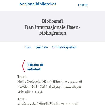
English
Bibliografi
Den internasjonale Ibsen-
bibliografien
Søk
Verkliste
Om bibliografien
Tilbake til
søketreff
Tittel:
Malî bûkeleyek / Hênrîk Eîbsin ; wergerandi
Hawdem Salih Caf / ھﻧرﯾﮏ ﺋﯾﺑﺳن ; وهرگيران
ھﺎوده م ﺳﺎﺢ ﺟﺎف
Tittel:
ﻣﺎﯽ ﺑووﮐﮫ ﻟﮫ / Hênrîk Eîbsin ; wergerandi