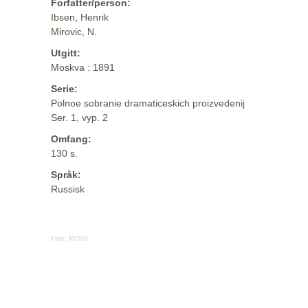
Forfatter/person:
Ibsen, Henrik
Mirovic, N.
Utgitt:
Moskva : 1891
Serie:
Polnoe sobranie dramaticeskich proizvedenij
Ser. 1, vyp. 2
Omfang:
130 s.
Språk:
Russisk
Kilde:
MODS