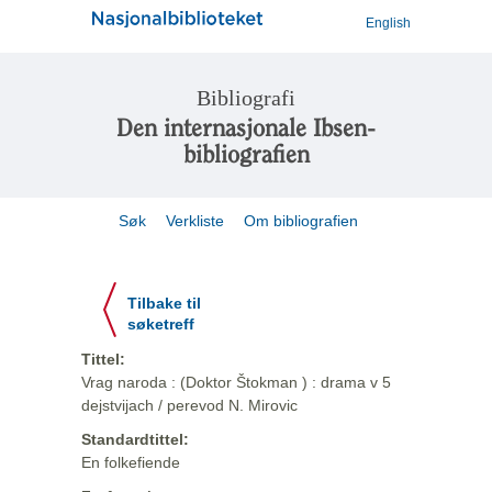
English
Bibliografi
Den internasjonale Ibsen-
bibliografien
Søk
Verkliste
Om bibliografien
Tilbake til
søketreff
Tittel:
Vrag naroda : (Doktor Štokman ) : drama v 5
dejstvijach / perevod N. Mirovic
Standardtittel:
En folkefiende