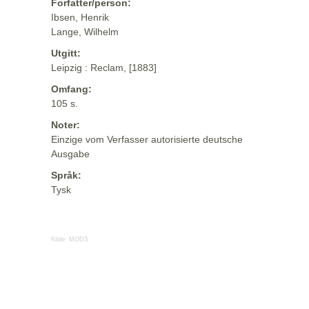
Forfatter/person:
Ibsen, Henrik
Lange, Wilhelm
Utgitt:
Leipzig : Reclam, [1883]
Omfang:
105 s.
Noter:
Einzige vom Verfasser autorisierte deutsche
Ausgabe
Språk:
Tysk
Kilde:
MODS