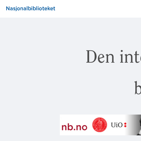
Den int
b