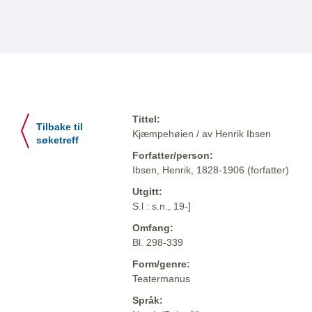
Tittel:
Tilbake til
Kjæmpehøien / av Henrik Ibsen
søketreff
Forfatter/person:
Ibsen, Henrik, 1828-1906 (forfatter)
Utgitt:
S.l : s.n., 19-]
Omfang:
Bl. 298-339
Form/genre:
Teatermanus
Språk: