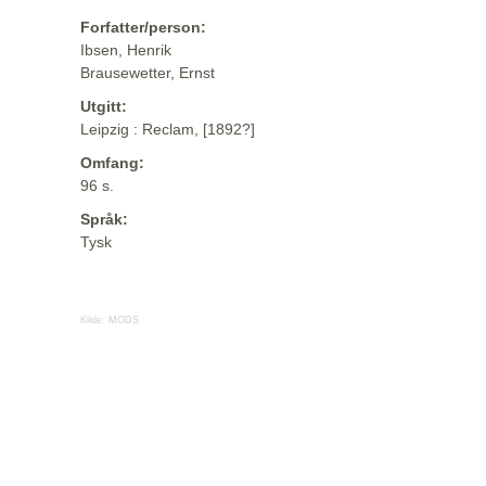
Forfatter/person:
Ibsen, Henrik
Brausewetter, Ernst
Utgitt:
Leipzig : Reclam, [1892?]
Omfang:
96 s.
Språk:
Tysk
Kilde:
MODS