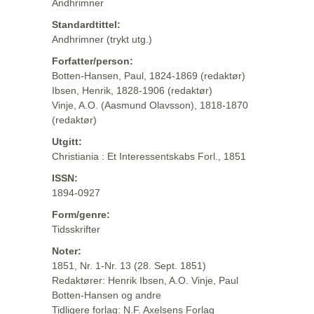
Andhrimner
Standardtittel:
Andhrimner (trykt utg.)
Forfatter/person:
Botten-Hansen, Paul, 1824-1869 (redaktør)
Ibsen, Henrik, 1828-1906 (redaktør)
Vinje, A.O. (Aasmund Olavsson), 1818-1870
(redaktør)
Utgitt:
Christiania : Et Interessentskabs Forl., 1851
ISSN:
1894-0927
Form/genre:
Tidsskrifter
Noter:
1851, Nr. 1-Nr. 13 (28. Sept. 1851)
Redaktører: Henrik Ibsen, A.O. Vinje, Paul
Botten-Hansen og andre
Tidligere forlag: N.F. Axelsens Forlag