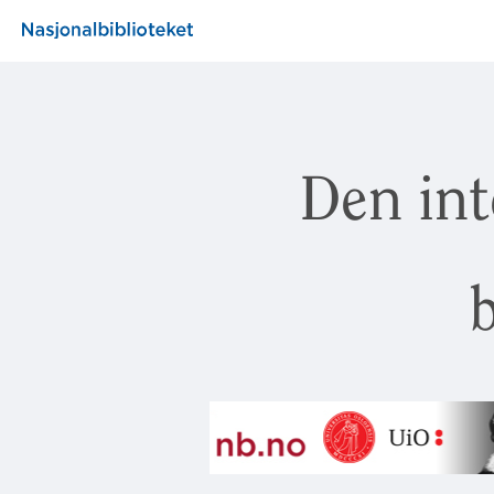
Den int
b