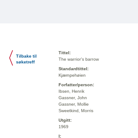
Tittel:
Tilbake til
The warrior's barrow
søketreff
Standardtittel:
Kjæmpehøien
Forfatter/person:
Ibsen, Henrik
Gassner, John
Gassner, Mollie
Sweetkind, Morris
Utgitt:
1969
I: