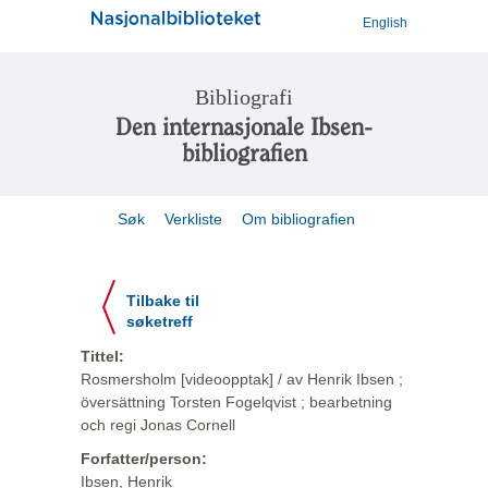
English
Bibliografi
Den internasjonale Ibsen-
bibliografien
Søk
Verkliste
Om bibliografien
Tilbake til
søketreff
Tittel:
Rosmersholm [videoopptak] / av Henrik Ibsen ;
översättning Torsten Fogelqvist ; bearbetning
och regi Jonas Cornell
Forfatter/person:
Ibsen, Henrik