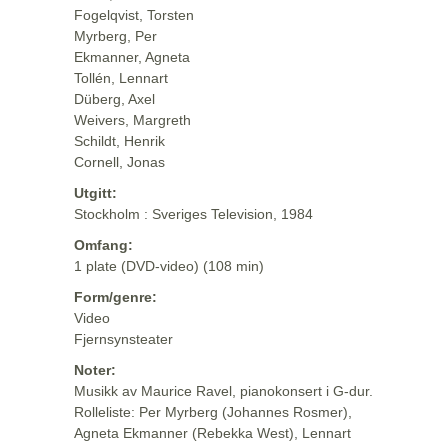
Fogelqvist, Torsten
Myrberg, Per
Ekmanner, Agneta
Tollén, Lennart
Düberg, Axel
Weivers, Margreth
Schildt, Henrik
Cornell, Jonas
Utgitt:
Stockholm : Sveriges Television, 1984
Omfang:
1 plate (DVD-video) (108 min)
Form/genre:
Video
Fjernsynsteater
Noter:
Musikk av Maurice Ravel, pianokonsert i G-dur.
Rolleliste: Per Myrberg (Johannes Rosmer),
Agneta Ekmanner (Rebekka West), Lennart