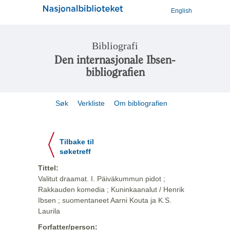
English
Bibliografi
Den internasjonale Ibsen-
bibliografien
Søk
Verkliste
Om bibliografien
Tilbake til
søketreff
Tittel:
Valitut draamat. I. Päiväkummun pidot ;
Rakkauden komedia ; Kuninkaanalut / Henrik
Ibsen ; suomentaneet Aarni Kouta ja K.S.
Laurila
Forfatter/person: