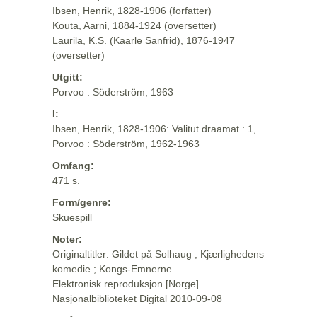
Ibsen, Henrik, 1828-1906 (forfatter)
Kouta, Aarni, 1884-1924 (oversetter)
Laurila, K.S. (Kaarle Sanfrid), 1876-1947
(oversetter)
Utgitt:
Porvoo : Söderström, 1963
I:
Ibsen, Henrik, 1828-1906: Valitut draamat : 1,
Porvoo : Söderström, 1962-1963
Omfang:
471 s.
Form/genre:
Skuespill
Noter:
Originaltitler: Gildet på Solhaug ; Kjærlighedens
komedie ; Kongs-Emnerne
Elektronisk reproduksjon [Norge]
Nasjonalbiblioteket Digital 2010-09-08