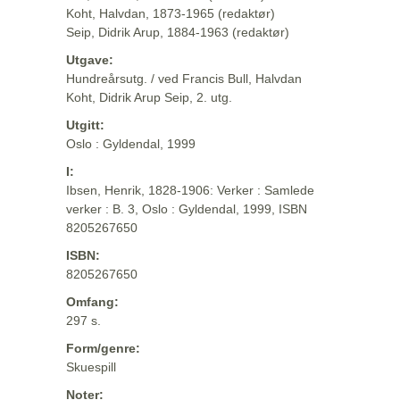
Koht, Halvdan, 1873-1965 (redaktør)
Seip, Didrik Arup, 1884-1963 (redaktør)
Utgave:
Hundreårsutg. / ved Francis Bull, Halvdan
Koht, Didrik Arup Seip, 2. utg.
Utgitt:
Oslo : Gyldendal, 1999
I:
Ibsen, Henrik, 1828-1906: Verker : Samlede
verker : B. 3, Oslo : Gyldendal, 1999, ISBN
8205267650
ISBN:
8205267650
Omfang:
297 s.
Form/genre:
Skuespill
Noter: