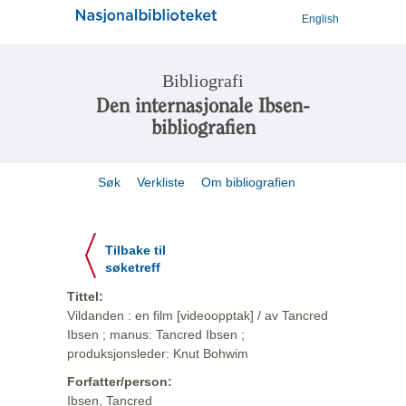
English
Bibliografi
Den internasjonale Ibsen-
bibliografien
Søk
Verkliste
Om bibliografien
Tilbake til
søketreff
Tittel:
Vildanden : en film [videoopptak] / av Tancred
Ibsen ; manus: Tancred Ibsen ;
produksjonsleder: Knut Bohwim
Forfatter/person:
Ibsen, Tancred