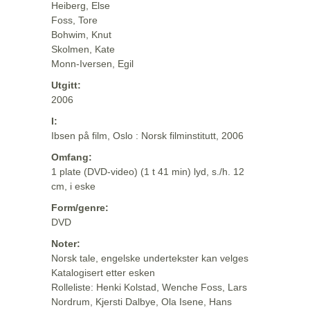
Heiberg, Else
Foss, Tore
Bohwim, Knut
Skolmen, Kate
Monn-Iversen, Egil
Utgitt:
2006
I:
Ibsen på film, Oslo : Norsk filminstitutt, 2006
Omfang:
1 plate (DVD-video) (1 t 41 min) lyd, s./h. 12
cm, i eske
Form/genre:
DVD
Noter:
Norsk tale, engelske undertekster kan velges
Katalogisert etter esken
Rolleliste: Henki Kolstad, Wenche Foss, Lars
Nordrum, Kjersti Dalbye, Ola Isene, Hans