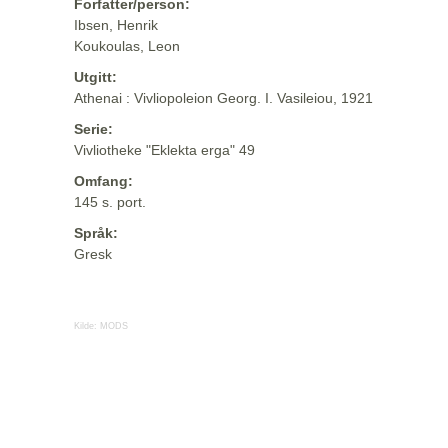
Forfatter/person:
Ibsen, Henrik
Koukoulas, Leon
Utgitt:
Athenai : Vivliopoleion Georg. I. Vasileiou, 1921
Serie:
Vivliotheke "Eklekta erga" 49
Omfang:
145 s. port.
Språk:
Gresk
Kilde:
MODS