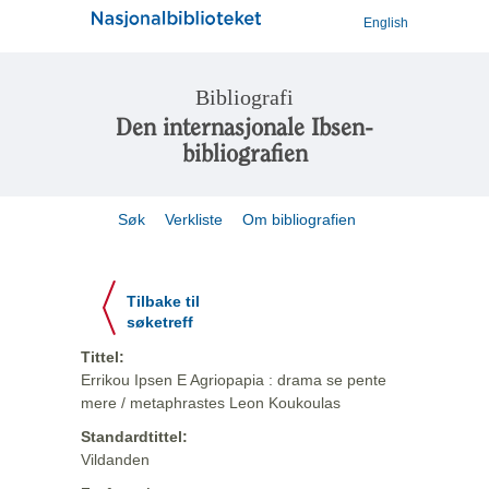
English
Bibliografi
Den internasjonale Ibsen-
bibliografien
Søk
Verkliste
Om bibliografien
Tilbake til
søketreff
Tittel:
Errikou Ipsen E Agriopapia : drama se pente
mere / metaphrastes Leon Koukoulas
Standardtittel:
Vildanden