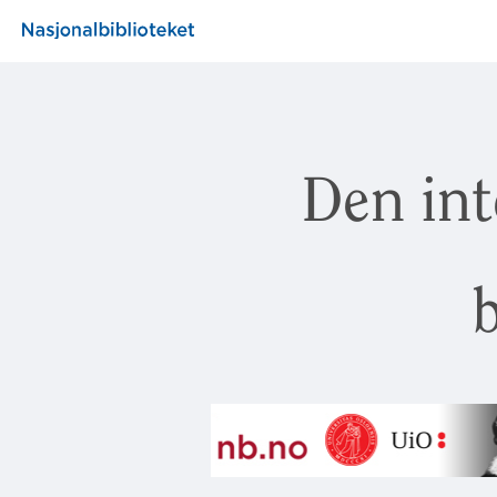
Den int
b