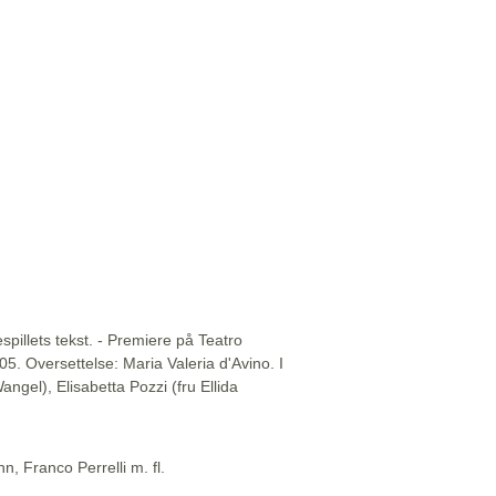
illets tekst. - Premiere på Teatro
5. Oversettelse: Maria Valeria d'Avino. I
ngel), Elisabetta Pozzi (fru Ellida
n, Franco Perrelli m. fl.