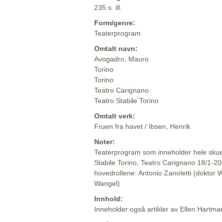
235 s. ill.
Form/genre:
Teaterprogram
Omtalt navn:
Avogadro, Mauro
Torino
Torino
Teatro Carignano
Teatro Stabile Torino
Omtalt verk:
Fruen fra havet / Ibsen, Henrik
Noter:
Teaterprogram som inneholder hele skuesp
Stabile Torino, Teatro Carignano 18/1-200
hovedrollene: Antonio Zanoletti (doktor Wa
Wangel)
Innhold:
Inneholder også artikler av Ellen Hartman