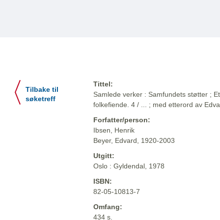
Tittel:
Tilbake til
Samlede verker : Samfundets støtter ; 
søketreff
folkefiende. 4 / ... ; med etterord av Edv
Forfatter/person:
Ibsen, Henrik
Beyer, Edvard, 1920-2003
Utgitt:
Oslo : Gyldendal, 1978
ISBN:
82-05-10813-7
Omfang:
434 s.