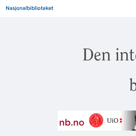
Den int
b