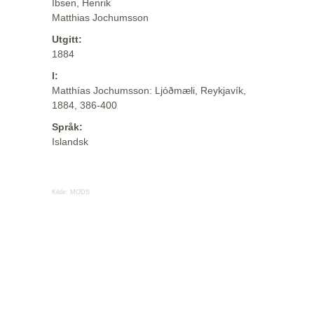
Ibsen, Henrik
Matthias Jochumsson
Utgitt:
1884
I:
Matthías Jochumsson: Ljóðmæli, Reykjavík,
1884, 386-400
Språk:
Islandsk
Kilde:
MODS