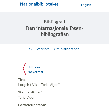
English
Bibliografi
Den internasjonale Ibsen-
bibliografien
Søk
Verkliste
Om bibliografien
Tilbake til
søketreff
Tittel:
Þorgeir í Vík : "Terje Vigen"
Standardtittel:
Terje Vigen
Forfatter/person: