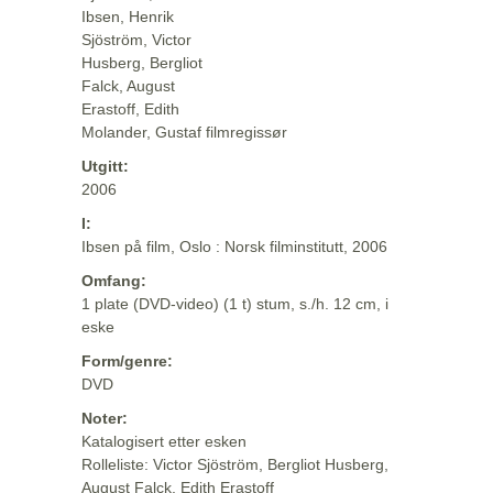
Ibsen, Henrik
Sjöström, Victor
Husberg, Bergliot
Falck, August
Erastoff, Edith
Molander, Gustaf filmregissør
Utgitt:
2006
I:
Ibsen på film, Oslo : Norsk filminstitutt, 2006
Omfang:
1 plate (DVD-video) (1 t) stum, s./h. 12 cm, i
eske
Form/genre:
DVD
Noter:
Katalogisert etter esken
Rolleliste: Victor Sjöström, Bergliot Husberg,
August Falck, Edith Erastoff