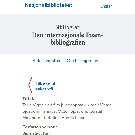
English
Bibliografi
Den internasjonale Ibsen-
bibliografien
Søk
Verkliste
Om bibliografien
Tilbake til
søketreff
Tittel:
Terje Vigen : en film [videoopptak] / regi: Victor
Sjöström ; manus: Victor Sjöström, Gustaf
Molander ; forfatter: Henrik Ibsen
Forfatter/person:
Bjørnstad, Ketil