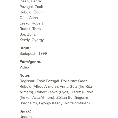
Ibsen, Henrik
Pozsgai, Zsolt
Rubold, Ödön
Götz, Anna
Leskó, Róbert
Rudolf, Teréz
Bor, Zoltán
Kezdy, György
Utgitt:
Budapest : 1999
Form/genre:
Video
Noter:
Regissør: Zsolt Pozsgai. Rolleliste: Ödön
Rubold (Alfred Allmers), Anna Götz (fru Rita
Allmers), Róbert Leskó (Eyolf), Terez Rudolf
(frøken Asta Allmers), Zóltan Bor (ingeniør
Borghejm), György Kezdy (Rottejomfruen)
Språk:
Ungarsk