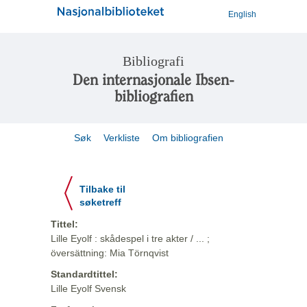
English
Bibliografi
Den internasjonale Ibsen-
bibliografien
Søk
Verkliste
Om bibliografien
Tilbake til
søketreff
Tittel:
Lille Eyolf : skådespel i tre akter / ... ;
översättning: Mia Törnqvist
Standardtittel:
Lille Eyolf Svensk