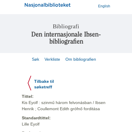
English
Bibliografi
Den internasjonale Ibsen-
bibliografien
Søk
Verkliste
Om bibliografien
Tilbake til
søketreff
Tittel:
Kis Eyolf : szinmű három felvonásban / Ibsen
Henrik ; Coullemont Edith grófnő forditása
Standardtittel:
Lille Eyolf