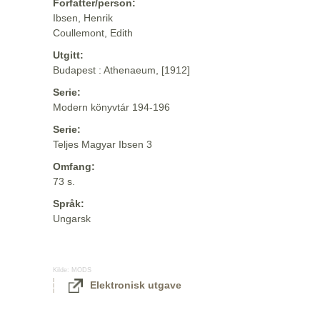
Forfatter/person:
Ibsen, Henrik
Coullemont, Edith
Utgitt:
Budapest : Athenaeum, [1912]
Serie:
Modern könyvtár 194-196
Serie:
Teljes Magyar Ibsen 3
Omfang:
73 s.
Språk:
Ungarsk
Kilde:
MODS
Elektronisk utgave