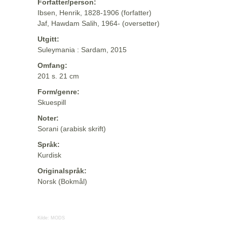
Forfatter/person:
Ibsen, Henrik, 1828-1906 (forfatter)
Jaf, Hawdam Salih, 1964- (oversetter)
Utgitt:
Suleymania : Sardam, 2015
Omfang:
201 s. 21 cm
Form/genre:
Skuespill
Noter:
Sorani (arabisk skrift)
Språk:
Kurdisk
Originalspråk:
Norsk (Bokmål)
Kilde:
MODS