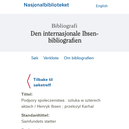
English
Bibliografi
Den internasjonale Ibsen-
bibliografien
Søk
Verkliste
Om bibliografien
Tilbake til
søketreff
Tittel:
Podpory spoleczenstwa : sztuka w szterech
aktach / Henryk Ibsen ; przelozyl Karhal
Standardtittel:
Samfundets støtter