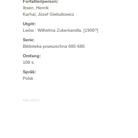
Forfatter/person:
Ibsen, Henrik
Karhal, Józef Giebultowicz
Utgitt:
Lwów : Wilhelma Zukerkandla, [1908?]
Serie:
Biblioteka powszechna 685-686
Omfang:
108 s.
Språk:
Polsk
Kilde:
MODS