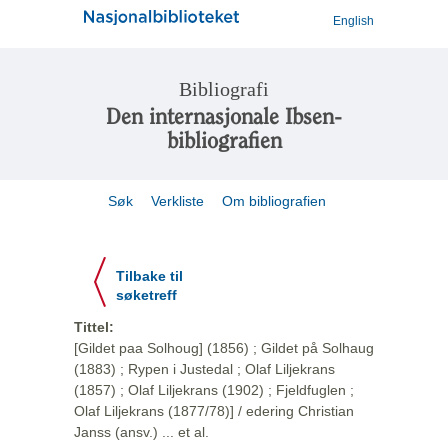
English
Bibliografi
Den internasjonale Ibsen-
bibliografien
Søk
Verkliste
Om bibliografien
Tilbake til
søketreff
Tittel:
[Gildet paa Solhoug] (1856) ; Gildet på Solhaug
(1883) ; Rypen i Justedal ; Olaf Liljekrans
(1857) ; Olaf Liljekrans (1902) ; Fjeldfuglen ;
Olaf Liljekrans (1877/78)] / edering Christian
Janss (ansv.) ... et al.