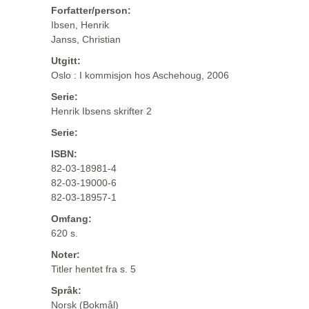
Forfatter/person:
Ibsen, Henrik
Janss, Christian
Utgitt:
Oslo : I kommisjon hos Aschehoug, 2006
Serie:
Henrik Ibsens skrifter 2
Serie:
ISBN:
82-03-18981-4
82-03-19000-6
82-03-18957-1
Omfang:
620 s.
Noter:
Titler hentet fra s. 5
Språk:
Norsk (Bokmål)