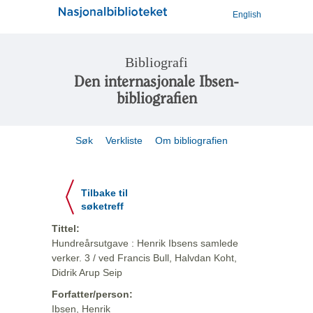
English
Bibliografi
Den internasjonale Ibsen-
bibliografien
Søk
Verkliste
Om bibliografien
Tilbake til
søketreff
Tittel:
Hundreårsutgave : Henrik Ibsens samlede
verker. 3 / ved Francis Bull, Halvdan Koht,
Didrik Arup Seip
Forfatter/person:
Ibsen, Henrik