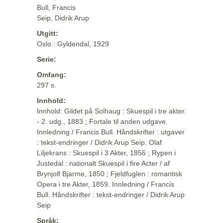
Bull, Francis
Seip, Didrik Arup
Utgitt:
Oslo : Gyldendal, 1929
Serie:
Omfang:
297 s.
Innhold:
Innhold: Gildet på Solhaug : Skuespil i tre akter.
- 2. udg., 1883 ; Fortale til anden udgave.
Innledning / Francis Bull. Håndskrifter : utgaver
: tekst-endringer / Didrik Arup Seip. Olaf
Liljekrans : Skuespil i 3 Akter, 1856 ; Rypen i
Justedal : nationalt Skuespil i fire Acter / af
Brynjolf Bjarme, 1850 ; Fjeldfuglen : romantisk
Opera i tre Akter, 1859. Innledning / Francis
Bull. Håndskrifter : tekst-endringer / Didrik Arup
Seip
Språk: