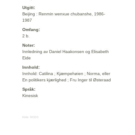
Utgitt:
Beijing : Renmin wenxue chubanshe, 1986-
1987
Omfang:
2 b.
Noter:
Innledning av Daniel Haakonsen og Elisabeth
Eide
Innhold:
Innhold: Catilina ; Kjæmpehøien ; Norma, eller
En politikers kjærlighed ; Fru Inger til Østeraad
Språk:
Kinesisk
Kilde:
MODS