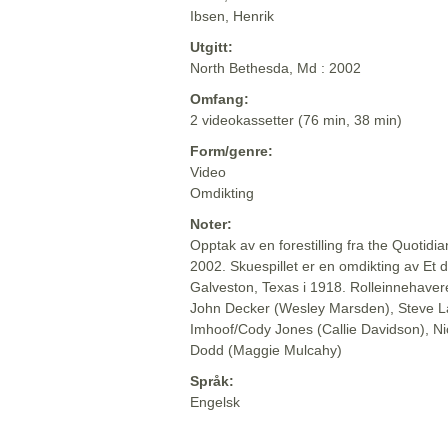
Ibsen, Henrik
Utgitt:
North Bethesda, Md : 2002
Omfang:
2 videokassetter (76 min, 38 min)
Form/genre:
Video
Omdikting
Noter:
Opptak av en forestilling fra the Quoti
2002. Skuespillet er en omdikting av Et 
Galveston, Texas i 1918. Rolleinnehave
John Decker (Wesley Marsden), Steve L
Imhoof/Cody Jones (Callie Davidson), N
Dodd (Maggie Mulcahy)
Språk:
Engelsk