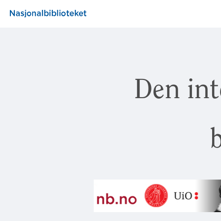
Den int
b