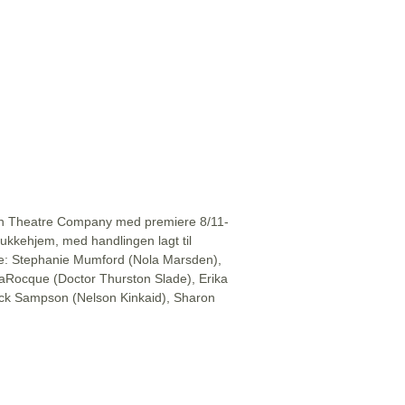
dian Theatre Company med premiere 8/11-
dukkehjem, med handlingen lagt til
re: Stephanie Mumford (Nola Marsden),
aRocque (Doctor Thurston Slade), Erika
ick Sampson (Nelson Kinkaid), Sharon