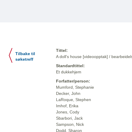
Tittel:
Tilbake til
A doll's house [videoopptak] / bearbeidel
søketreff
Standardtittel:
Et dukkehjem
Forfatter/person:
Mumford, Stephanie
Decker, John
LaRoque, Stephen
Imhof, Erika
Jones, Cody
Sbarbori, Jack
Sampson, Nick
Dodd, Sharon