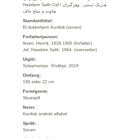
Hawdem Salih Caf / ھﻧرﯾﮏ ﺋﯾﺑﺳن ; وهرگيران
ھﺎوده م ﺳﺎﺢ ﺟﺎف
Standardtittel:
Et dukkehjem Kurdisk (sorani)
Forfatter/person:
Ibsen, Henrik, 1828-1906 (forfatter)
Jaf, Hawdam Salih, 1964- (oversetter)
Utgitt:
Sulaymaniya : Endêşe, 2019
Omfang:
190 sider 22 cm
Form/genre:
Skuespill
Noter:
Kurdisk arabisk alfabet
Språk:
Sorani