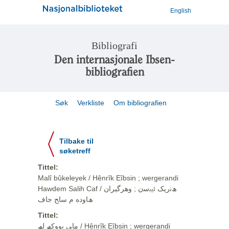
English
Bibliografi
Den internasjonale Ibsen-
bibliografien
Søk
Verkliste
Om bibliografien
Tilbake til
søketreff
Tittel:
Malî bûkeleyek / Hênrîk Eîbsin ; wergerandi
Hawdem Salih Caf / ھﻧرﯾﮏ ﺋﯾﺑﺳن ; وهرگيران
ھﺎوده م ﺳﺎﺢ ﺟﺎف
Tittel:
ﻣﺎﯽ ﺑووﮐﮫ ﻟﮫ / Hênrîk Eîbsin ; wergerandi