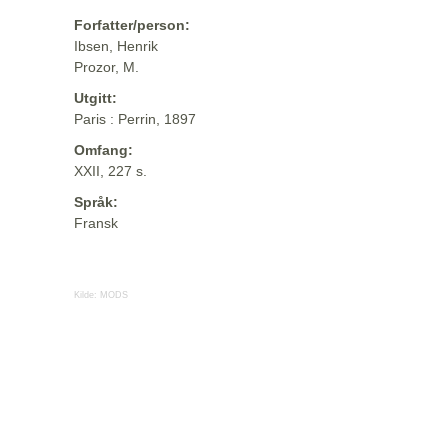
Forfatter/person:
Ibsen, Henrik
Prozor, M.
Utgitt:
Paris : Perrin, 1897
Omfang:
XXII, 227 s.
Språk:
Fransk
Kilde:
MODS