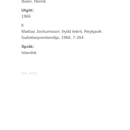
Ibsen, Henrik
Utgitt:
1966
I:
Mattías Jochumsson: Þydd leikrit, Reykjavik :
Ísafoldarprentsmiðja, 1966, 7-264
Språk:
Islandsk
Kilde:
MODS