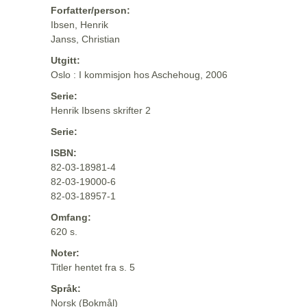
Forfatter/person:
Ibsen, Henrik
Janss, Christian
Utgitt:
Oslo : I kommisjon hos Aschehoug, 2006
Serie:
Henrik Ibsens skrifter 2
Serie:
ISBN:
82-03-18981-4
82-03-19000-6
82-03-18957-1
Omfang:
620 s.
Noter:
Titler hentet fra s. 5
Språk:
Norsk (Bokmål)