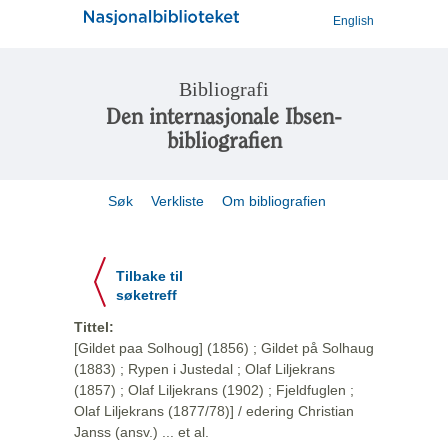
English
Bibliografi
Den internasjonale Ibsen-
bibliografien
Søk
Verkliste
Om bibliografien
Tilbake til
søketreff
Tittel:
[Gildet paa Solhoug] (1856) ; Gildet på Solhaug
(1883) ; Rypen i Justedal ; Olaf Liljekrans
(1857) ; Olaf Liljekrans (1902) ; Fjeldfuglen ;
Olaf Liljekrans (1877/78)] / edering Christian
Janss (ansv.) ... et al.