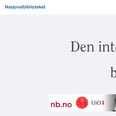
Den int
b