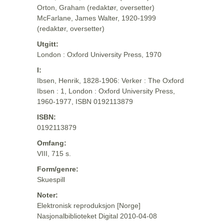
Orton, Graham (redaktør, oversetter)
McFarlane, James Walter, 1920-1999
(redaktør, oversetter)
Utgitt:
London : Oxford University Press, 1970
I:
Ibsen, Henrik, 1828-1906: Verker : The Oxford
Ibsen : 1, London : Oxford University Press,
1960-1977, ISBN 0192113879
ISBN:
0192113879
Omfang:
VIII, 715 s.
Form/genre:
Skuespill
Noter:
Elektronisk reproduksjon [Norge]
Nasjonalbiblioteket Digital 2010-04-08