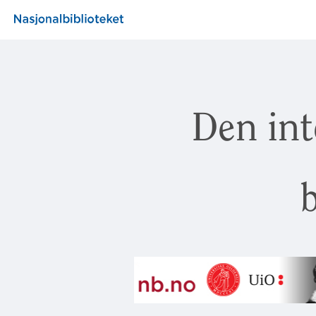
Den int
b