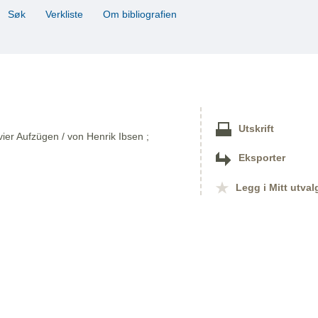
Søk
Verkliste
Om bibliografien
Utskrift
vier Aufzügen / von Henrik Ibsen ;
Eksporter
Legg i Mitt utval