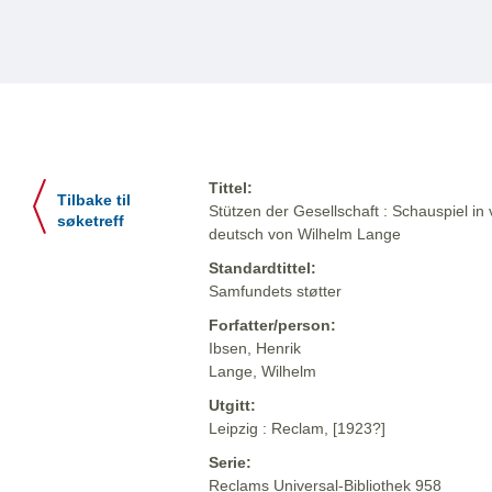
Tittel:
Tilbake til
Stützen der Gesellschaft : Schauspiel in 
søketreff
deutsch von Wilhelm Lange
Standardtittel:
Samfundets støtter
Forfatter/person:
Ibsen, Henrik
Lange, Wilhelm
Utgitt:
Leipzig : Reclam, [1923?]
Serie:
Reclams Universal-Bibliothek 958