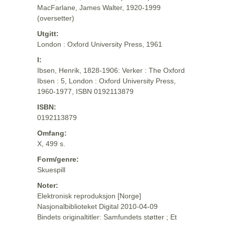
MacFarlane, James Walter, 1920-1999
(oversetter)
Utgitt:
London : Oxford University Press, 1961
I:
Ibsen, Henrik, 1828-1906: Verker : The Oxford
Ibsen : 5, London : Oxford University Press,
1960-1977, ISBN 0192113879
ISBN:
0192113879
Omfang:
X, 499 s.
Form/genre:
Skuespill
Noter:
Elektronisk reproduksjon [Norge]
Nasjonalbiblioteket Digital 2010-04-09
Bindets originaltitler: Samfundets støtter ; Et