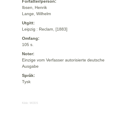
Forfatter/person:
Ibsen, Henrik
Lange, Wilhelm
Utgitt:
Leipzig : Reclam, [1883]
Omfang:
105 s.
Noter:
Einzige vom Verfasser autorisierte deutsche
Ausgabe
Språk:
Tysk
Kilde:
MODS