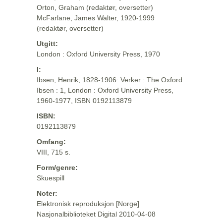
Orton, Graham (redaktør, oversetter)
McFarlane, James Walter, 1920-1999
(redaktør, oversetter)
Utgitt:
London : Oxford University Press, 1970
I:
Ibsen, Henrik, 1828-1906: Verker : The Oxford
Ibsen : 1, London : Oxford University Press,
1960-1977, ISBN 0192113879
ISBN:
0192113879
Omfang:
VIII, 715 s.
Form/genre:
Skuespill
Noter:
Elektronisk reproduksjon [Norge]
Nasjonalbiblioteket Digital 2010-04-08