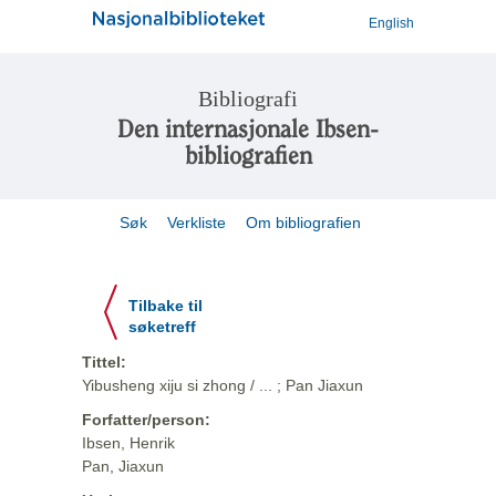
English
Bibliografi
Den internasjonale Ibsen-
bibliografien
Søk
Verkliste
Om bibliografien
Tilbake til
søketreff
Tittel:
Yibusheng xiju si zhong / ... ; Pan Jiaxun
Forfatter/person:
Ibsen, Henrik
Pan, Jiaxun