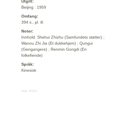
Utgitt:
Beijing : 1959
Omfang:
394 s., pl. ill.
Noter:
Innhold: Shehui Zhizhu (Samfundets støtter) ;
Wanou Zhi Jia (Et dukkehjem) ; Qungui
(Gengangere) ; Renmin Gongdi (En
folkefiende)
Språk:
Kinesisk
Kilde:
MODS