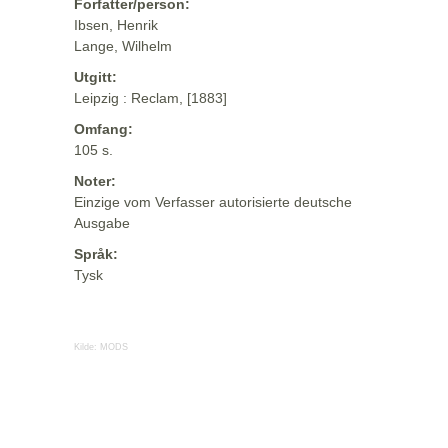
Forfatter/person:
Ibsen, Henrik
Lange, Wilhelm
Utgitt:
Leipzig : Reclam, [1883]
Omfang:
105 s.
Noter:
Einzige vom Verfasser autorisierte deutsche
Ausgabe
Språk:
Tysk
Kilde:
MODS