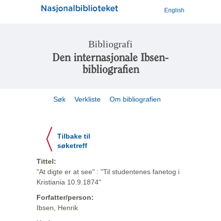
English
Bibliografi
Den internasjonale Ibsen-
bibliografien
Søk
Verkliste
Om bibliografien
Tilbake til
søketreff
Tittel:
"At digte er at see" : "Til studentenes fanetog i
Kristiania 10.9.1874"
Forfatter/person:
Ibsen, Henrik