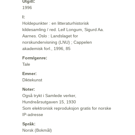
Utgitt:
1996
I:
Holdepunkter : en litteraturhistorisk
kildesamling / red. Leif Longum, Sigurd Aa.
Aarnes. Oslo : Landslaget for
norskundervisning (LNU) ; Cappelen
akademisk forl., 1996, 85
Form/genre:
Tale
Emner:
Diktekunst
Noter:
Også trykt i Samlede verker,
Hundreårsutgaven 15, 1930
Som elektronisk reproduksjon gratis for norske
IP-adresse
Språk:
Norsk (Bokmål)