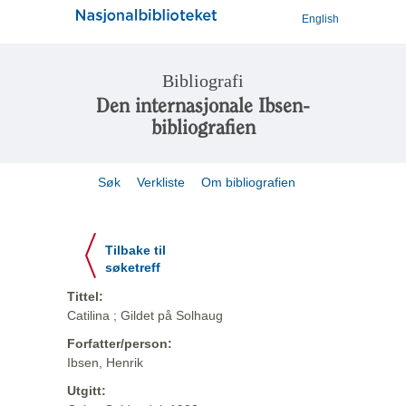
English
Bibliografi
Den internasjonale Ibsen-
bibliografien
Søk
Verkliste
Om bibliografien
Tilbake til
søketreff
Tittel:
Catilina ; Gildet på Solhaug
Forfatter/person:
Ibsen, Henrik
Utgitt: