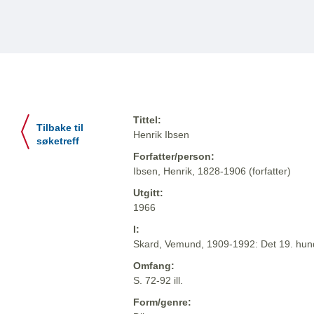
Tittel:
Tilbake til
Henrik Ibsen
søketreff
Forfatter/person:
Ibsen, Henrik, 1828-1906 (forfatter)
Utgitt:
1966
I:
Skard, Vemund, 1909-1992: Det 19. hund
Omfang:
S. 72-92 ill.
Form/genre: