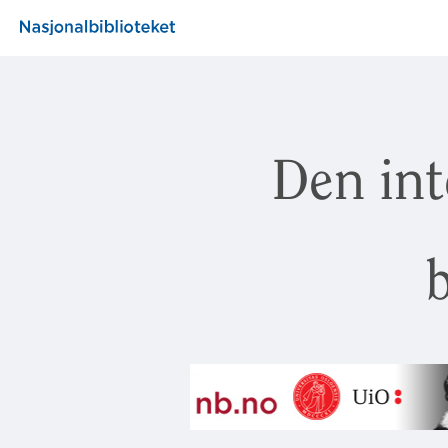
Den int
b