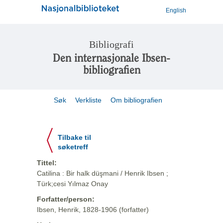
English
Bibliografi
Den internasjonale Ibsen-
bibliografien
Søk
Verkliste
Om bibliografien
Tilbake til
søketreff
Tittel:
Catilina : Bir halk düşmani / Henrik Ibsen ;
Türk;cesi Yılmaz Onay
Forfatter/person:
Ibsen, Henrik, 1828-1906 (forfatter)