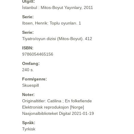
Utgitt:
İstanbul : Mitos-Boyut Yayınlary, 2011
Serie:
Ibsen, Henrik: Toplu oyunları. 1
Serie:
Tiyatro/oyun dizisi (Mitos-Boyut). 412
ISBN:
9786054465156
Omfang:
240 s.
Form/genre:
Skuespill
Noter:
Originaltitler: Catilina ; En folkefiende
Elektronisk reproduksjon [Norge]
Nasjonalbiblioteket Digital 2021-01-19
Språk:
Tyrkisk