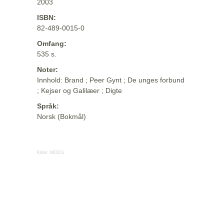
2003
ISBN:
82-489-0015-0
Omfang:
535 s.
Noter:
Innhold: Brand ; Peer Gynt ; De unges forbund
; Kejser og Galilæer ; Digte
Språk:
Norsk (Bokmål)
Kilde:
MODS