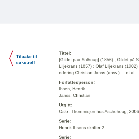
Tittel:
Tilbake til
[Gildet paa Solhoug] (1856) ; Gildet på S
søketreff
Liljekrans (1857) ; Olaf Liljekrans (1902) 
edering Christian Janss (ansv.) ... et al.
Forfatter/person:
Ibsen, Henrik
Janss, Christian
Utgitt:
Oslo : I kommisjon hos Aschehoug, 2006
Serie:
Henrik Ibsens skrifter 2
Serie: