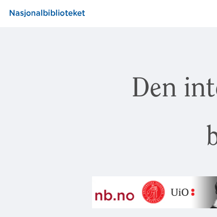
Den int
b