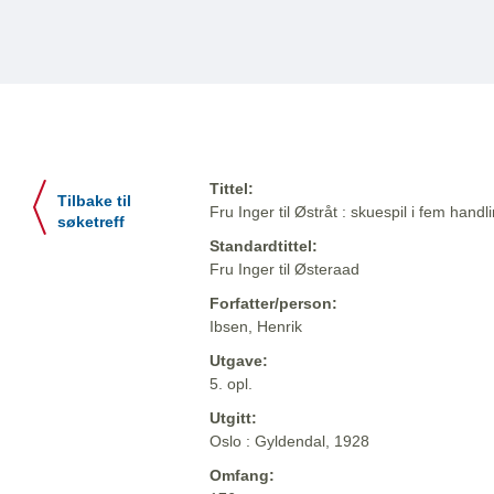
Tittel:
Tilbake til
Fru Inger til Østråt : skuespil i fem handl
søketreff
Standardtittel:
Fru Inger til Østeraad
Forfatter/person:
Ibsen, Henrik
Utgave:
5. opl.
Utgitt:
Oslo : Gyldendal, 1928
Omfang: