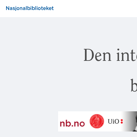
Den int
b