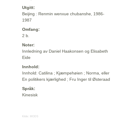
Utgitt:
Beijing : Renmin wenxue chubanshe, 1986-
1987
Omfang:
2 b.
Noter:
Innledning av Daniel Haakonsen og Elisabeth
Eide
Innhold:
Innhold: Catilina ; Kjæmpehøien ; Norma, eller
En politikers kjærlighed ; Fru Inger til Østeraad
Språk:
Kinesisk
Kilde:
MODS