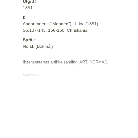
Utgitt:
1851
I:
Andhrimner : ("Manden") : II.kv. (1851),
Sp.137-143, 156-160, Christiania
Språk:
Norsk (Bokmål)
Ibsensenterets artikkelsamling: ART. NORMA/1
Kilde:
MODS