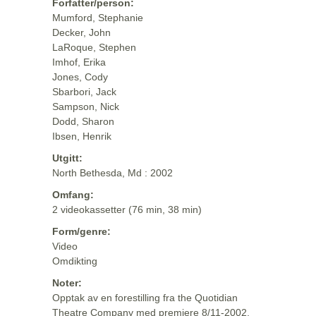
Forfatter/person:
Mumford, Stephanie
Decker, John
LaRoque, Stephen
Imhof, Erika
Jones, Cody
Sbarbori, Jack
Sampson, Nick
Dodd, Sharon
Ibsen, Henrik
Utgitt:
North Bethesda, Md : 2002
Omfang:
2 videokassetter (76 min, 38 min)
Form/genre:
Video
Omdikting
Noter:
Opptak av en forestilling fra the Quotidian
Theatre Company med premiere 8/11-2002.