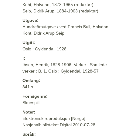
Koht, Halvdan, 1873-1965 (redaktør)
Seip, Didrik Arup, 1884-1963 (redaktør)
Utgave:
Hundreårsutgave / ved Francis Bull, Halvdan
Koht, Didrik Arup Seip
Utgitt:
Oslo : Gyldendal, 1928
I:
Ibsen, Henrik, 1828-1906: Verker : Samlede
verker : B. 1, Oslo : Gyldendal, 1928-57
Omfang:
341 s.
Form/genre:
Skuespill
Noter:
Elektronisk reproduksjon [Norge]
Nasjonalbiblioteket Digital 2010-07-28
Språk: