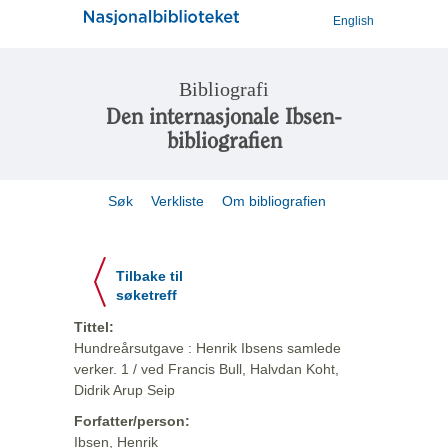
English
Bibliografi
Den internasjonale Ibsen-
bibliografien
Søk
Verkliste
Om bibliografien
Tilbake til
søketreff
Tittel:
Hundreårsutgave : Henrik Ibsens samlede
verker. 1 / ved Francis Bull, Halvdan Koht,
Didrik Arup Seip
Forfatter/person:
Ibsen, Henrik