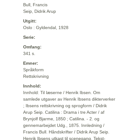
Bull, Francis
Seip, Didrik Arup
Utgitt:
Oslo : Gyldendal, 1928
Serie:
Omfang:
341 s.
Emner:
Språkform
Rettskrivning
Innhold:
Innhold: Til læserne / Henrik Ibsen. Om
samlede utgaver av Henrik Ibsens dikterverker
; Ibsens rettskrivning og sprogform / Didrik
Arup Seip. Catilina : Drama i tre Acter / af
Brynjolf Bjarme, 1850 ; Catilina. - 2. og
gennemarbejdet Udg., 1875. Innledning /
Francis Bull. Håndskrifter / Didrik Arup Seip.
Henrik Ibsens utkast til scenegang. Tekst-